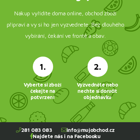
Nákup vyřídíte doma online, obchod zboží
připraví a vy si ho jen vyzvednete. Bez dlouhého
vybírání, čekání ve frontě a obav.
1.
2.
Vyberte si zboží
Vyzvedněte nebo
čekejte na
nechte si doručit
potvrzení
objednávku
281 083 083
info@mujobchod.cz
Najdete nás i na Facebooku