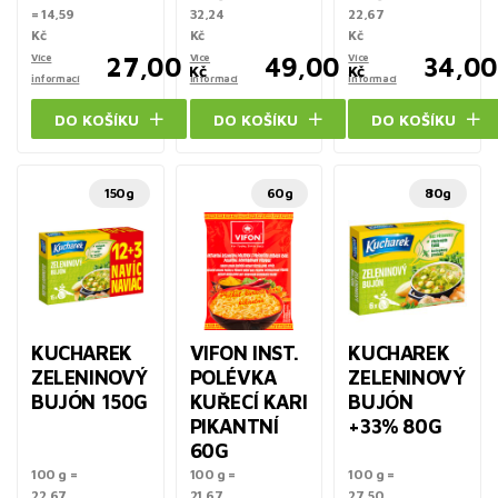
= 14,59
32,24
22,67
Kč
Kč
Kč
Více
27,00
Více
49,00
Více
34,00
Kč
Kč
informací
informací
informací
DO KOŠÍKU
DO KOŠÍKU
DO KOŠÍKU
150g
60g
80g
KUCHAREK
VIFON INST.
KUCHAREK
ZELENINOVÝ
POLÉVKA
ZELENINOVÝ
BUJÓN 150G
KUŘECÍ KARI
BUJÓN
PIKANTNÍ
+33% 80G
60G
100 g =
100 g =
100 g =
22,67
21,67
27,50