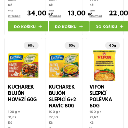
Kč
Kč
Kč
Více
34,00
Více
13,00
Více
22,0
Kč
Kč
informací
informací
informací
DO KOŠÍKU
DO KOŠÍKU
DO KOŠÍKU
60g
80g
60g
KUCHAREK
KUCHAREK
VIFON
BUJÓN
BUJÓN
SLEPIČÍ
HOVĚZÍ 60G
SLEPIČÍ 6+2
POLÉVKA
NAVÍC 80G
60G
100 g =
100 g =
100 g =
31,67
27,50
21,67
Kč
Kč
Kč