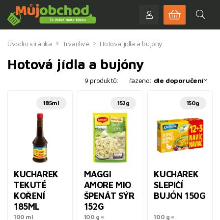
Úvodní stránka
Trvanlivé
Hotová jídla a bujóny
Hotová jídla a bujóny
9 produktů:
řazeno:
dle doporučení
185ml
152g
150g
KUCHAREK
MAGGI
KUCHAREK
TEKUTÉ
AMORE MIO
SLEPIČÍ
KOŘENÍ
ŠPENÁT SÝR
BUJÓN 150G
185ML
152G
100 ml
100 g =
100 g =