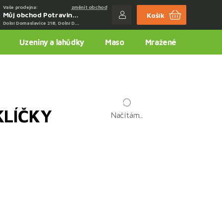
Vaše prodejna:
změnit obchod
Můj obchod Potraviny Adámek
Košík
Dolní Domaslavice 218, Dolní Domaslavice
Uzeniny a lahůdky
Maso
Mražené
KLÍČKY
Načítám...