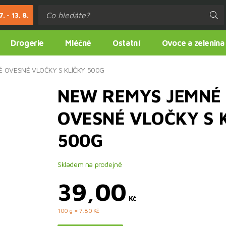
. - 13. 8.
Drogerie
Mléčné
Ostatní
Ovoce a zelenina
 OVESNÉ VLOČKY S KLÍČKY 500G
NEW REMYS JEMNÉ
OVESNÉ VLOČKY S 
500G
Skladem na prodejně
39,00
Kč
100 g = 7,80 Kč